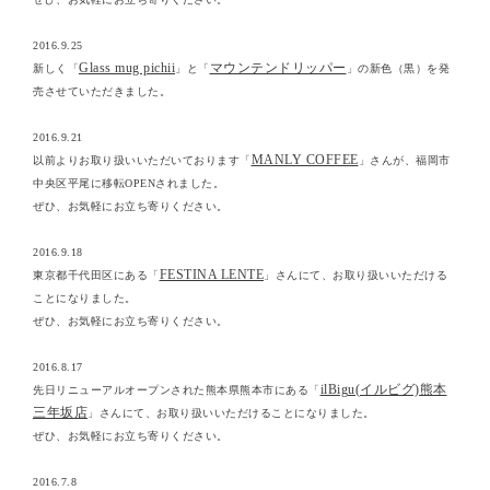
2016.9.25
Glass mug pichii
マウンテンドリッパー
新しく「
」と「
」の新色（黒）を発
売させていただきました。
2016.9.21
MANLY COFFEE
以前よりお取り扱いいただいております「
」さんが、福岡市
中央区平尾に移転OPENされました。
ぜひ、お気軽にお立ち寄りください。
2016.9.18
FESTINA LENTE
東京都千代田区にある「
」さんにて、お取り扱いいただける
ことになりました。
ぜひ、お気軽にお立ち寄りください。
2016.8.17
ilBigu(イルビグ)熊本
先日リニューアルオープンされた熊本県熊本市にある「
三年坂店
」さんにて、お取り扱いいただけることになりました。
ぜひ、お気軽にお立ち寄りください。
2016.7.8