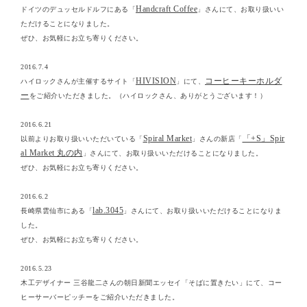
Handcraft Coffee
ドイツのデュッセルドルフにある「
」さんにて、お取り扱いい
ただけることになりました。
ぜひ、お気軽にお立ち寄りください。
2016.7.4
HIVISION
コーヒーキーホルダ
ハイロックさんが主催するサイト「
」にて、
ー
をご紹介いただきました。（ハイロックさん、ありがとうございます！）
2016.6.21
Spiral Market
「+S」Spir
以前よりお取り扱いいただいている「
」さんの新店「
al Market 丸の内
」さんにて、お取り扱いいただけることになりました。
ぜひ、お気軽にお立ち寄りください。
2016.6.2
lab.3045
長崎県雲仙市にある「
」さんにて、お取り扱いいただけることになりま
した。
ぜひ、お気軽にお立ち寄りください。
2016.5.23
木工デザイナー 三谷龍二さんの朝日新聞エッセイ「そばに置きたい」にて、コー
ヒーサーバーピッチーをご紹介いただきました。