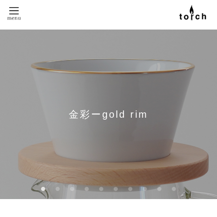
nest plateを作りました
Mountain Dripper
金彩ーgold rim
pitchii mug
little glass