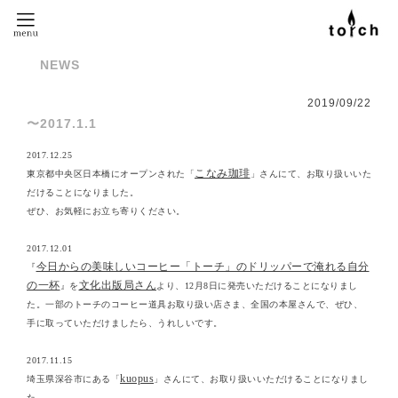
NEWS
2019
/
09
/
22
〜2017.1.1
2017.12.25
こなみ珈琲
東京都中央区日本橋にオープンされた「
」さんにて、お取り扱いいた
だけることになりました。
ぜひ、お気軽にお立ち寄りください。
2017.12.01
今日からの美味しいコーヒー「トーチ」のドリッパーで淹れる自分
『
の一杯
文化出版局さん
』を
より、12月8日に発売いただけることになりまし
た。一部のトーチのコーヒー道具お取り扱い店さま、全国の本屋さんで、ぜひ、
手に取っていただけましたら、うれしいです。
2017.11.15
kuopus
埼玉県深谷市にある「
」さんにて、お取り扱いいただけることになりまし
た。