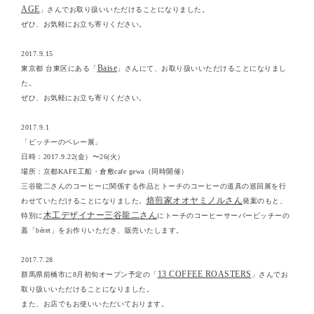
AGE
」さんでお取り扱いいただけることになりました。
ぜひ、お気軽にお立ち寄りください。
2017.9.15
Baise
東京都 台東区にある「
」さんにて、お取り扱いいただけることになりまし
た。
ぜひ、お気軽にお立ち寄りください。
2017.9.1
「ピッチーのベレー展」
日時：2017.9.22(金）〜26(火）
場所：京都KAFE工船・倉敷cafe gewa（同時開催）
三谷龍二さんのコーヒーに関係する作品とトーチのコーヒーの道具の巡回展を行
焙煎家オオヤミノルさん
わせていただけることになりました。
発案のもと、
木工デザイナー三谷龍二さん
特別に
にトーチのコーヒーサーバーピッチーの
蓋「béret」をお作りいただき、販売いたします。
2017.7.28
13 COFFEE ROASTERS
群馬県前橋市に8月初旬オープン予定の「
」さんでお
取り扱いいただけることになりました。
また、お店でもお使いいただいております。