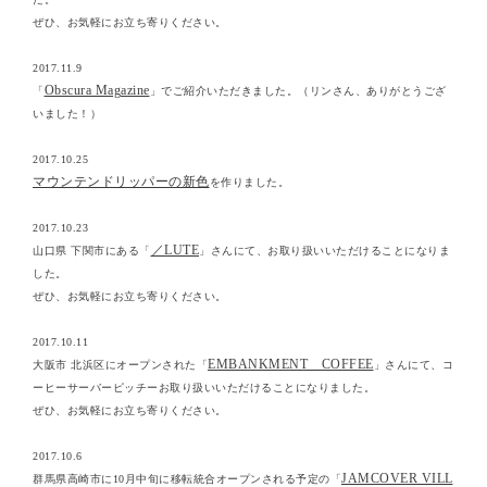
ぜひ、お気軽にお立ち寄りください。
2017.11.9
Obscura Magazine
「
」でご紹介いただきました。（リンさん、ありがとうござ
いました！）
2017.10.25
マウンテンドリッパーの新色
を作りました。
2017.10.23
／LUTE
山口県 下関市にある「
」さんにて、お取り扱いいただけることになりま
した。
ぜひ、お気軽にお立ち寄りください。
2017.10.11
EMBANKMENT COFFEE
大阪市 北浜区にオープンされた「
」さんにて、コ
ーヒーサーバーピッチーお取り扱いいただけることになりました。
ぜひ、お気軽にお立ち寄りください。
2017.10.6
JAMCOVER VILL
群馬県高崎市に10月中旬に移転統合オープンされる予定の「