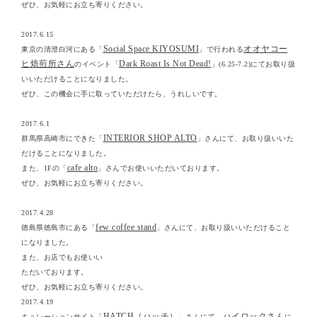
ぜひ、お気軽にお立ち寄りください。
2017.6.15
Social Space KIYOSUMI
オオヤコー
東京の清澄白河にある「
」で行われる
ヒ焙煎所さん
Dark Roast Is Not Dead!
のイベント「
」(6.25-7.2)にてお取り扱
いいただけることになりました。
ぜひ、この機会に手に取っていただけたら、うれしいです。
2017.6.1
INTERIOR SHOP ALTO
群馬県高崎市にできた「
」さんにて、お取り扱いいた
だけることになりました。
cafe alto
また、1Fの「
」さんでお使いいただいております。
ぜひ、お気軽にお立ち寄りください。
2017.4.28
few coffee stand
徳島県徳島市にある「
」さんにて、お取り扱いいただけること
になりました。
また、お店でもお使いい
ただいております。
ぜひ、お気軽にお立ち寄りください。
2017.4.19
HATCH（ハッチ）
ハイロックさん
キュレーションサイト「
」さんにて、
に